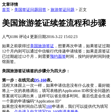
文章详情
首页
>
美国签证问题回答
>
旅游签证问题
> 正文
美国旅游签证续签流程和步骤
人气
6186
评论
4
更新日期
2016-3-22 15:02:23
如果之前获得过
美国旅游签证
，想要再次申请，如果签证过期
12个月内则可以通过中信银行代传递申请续签；如果是原签证
已过期超过12个月，则需要
预约面签
时间，按约好的时间到使
馆面签。
美国旅游签证续签的步骤分为四大步：
第一步：在线完成
DS-160
表。
流程大体跟上一次一样，如果申请信息没有什么改变，最好能
将上一次的表格调出，填写表格的Application ID和安全问题的
答案就可以调出来，这样可以省去很多时间。最后也是会生成
一个新的申请编码“Application ID”
如果您没有时间自己填写
160
申请表，我们可以提供代为填写
服务。
点击进入中文填写DS-160申请表服务