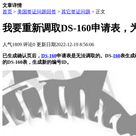
文章详情
首页
>
美国签证问题回答
>
其它签证问题
> 正文
我要重新调取DS-160申请表，为什么
人气
1809
评论
0
更新日期
2022-12-19 8:56:06
已生成确认页后，
DS-160
申请表是无法调取的。DS-
160
表生成
的DS-160表，生成新的编号ID。