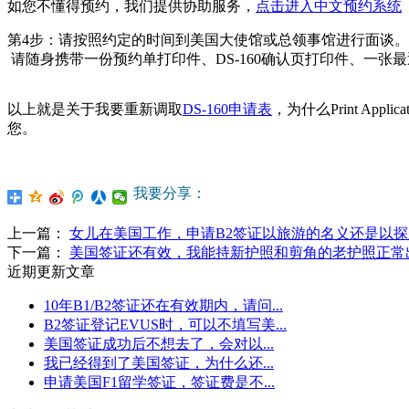
如您不懂得预约，我们提供协助服务，
点击进入中文预约系统
第4步：请按照约定的时间到美国大使馆或总领事馆进行面谈。
请随身携带一份预约单打印件、DS-160确认页打印件、一
以上就是关于我要重新调取
DS-160申请表
，为什么Print Ap
您。
我要分享：
上一篇：
女儿在美国工作，申请B2签证以旅游的名义还是以
下一篇：
美国签证还有效，我能持新护照和剪角的老护照正常
近期更新文章
10年B1/B2签证还在有效期内，请问...
B2签证登记EVUS时，可以不填写美...
美国签证成功后不想去了，会对以...
我已经得到了美国签证，为什么还...
申请美国F1留学签证，签证费是不...