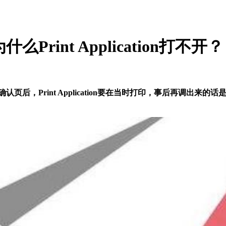
Print Application打不开？
确认页后，Print Application要在当时打印，事后再调出